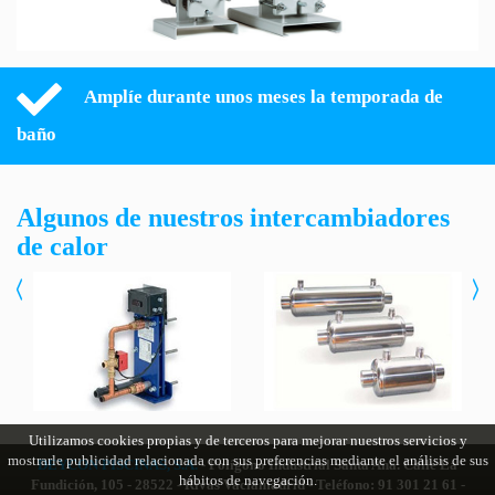
Amplíe durante unos meses la temporada de
baño
Algunos de nuestros intercambiadores
de calor
Utilizamos cookies propias y de terceros para mejorar nuestros servicios y
mostrarle publicidad relacionada con sus preferencias mediante el análisis de sus
DEYCON PISCINAS, S.A.
- Polígono Industrial Santa Ana. Calle La
hábitos de navegación.
Fundición, 105 - 28522 - Rivas Vaciamadrid - Teléfono: 91 301 21 61 -